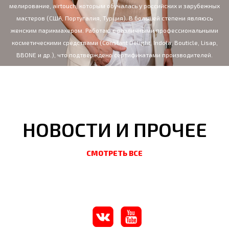
мелирование, airtouch, которым обучалась у российских и зарубежных
мастеров (США, Португалия, Турция). В большей степени являюсь
женским парикмахером. Работаю с различными профессиональными
косметическими средствами (Constant Delight, Indola, Bouticle, Lisap,
BBONE и др.), что подтверждено сертификатами производителей.
НОВОСТИ И ПРОЧЕЕ
СМОТРЕТЬ ВСЕ