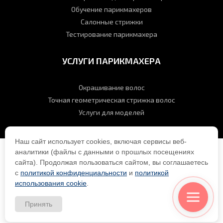
Обучение парикмахеров
Салонные стрижки
Тестирование парикмахера
УСЛУГИ ПАРИКМАХЕРА
Окрашивание волос
Точная геометрическая стрижка волос
Услуги для моделей
Наш сайт использует cookies, включая сервисы веб-
аналитики (файлы с данными о прошлых посещениях
Парикмахер Александра “LEKSA”
сайта). Продолжая пользоваться сайтом, вы соглашаетесь
Балакирева © 2002 - 2026
All rights reserved |
Обработка
с
политикой конфиденциальности
и
политикой
персональных данных
|
Политика
использования cookie
.
использования cookie
Разработка и продвижение сайта
Принять
студия MERBAL